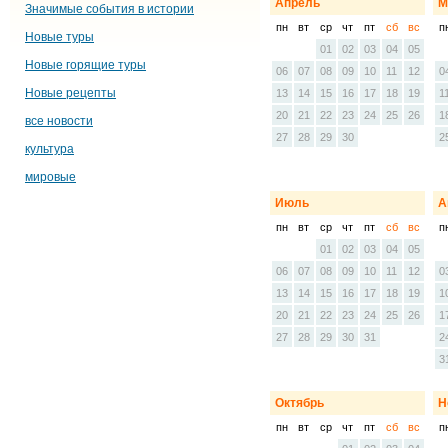
Апрель
М
Значимые события в истории
пн
вт
ср
чт
пт
сб
вс
п
Новые туры
01
02
03
04
05
Новые горящие туры
06
07
08
09
10
11
12
0
Новые рецепты
13
14
15
16
17
18
19
1
20
21
22
23
24
25
26
1
все новости
27
28
29
30
2
культура
мировые
Июль
А
пн
вт
ср
чт
пт
сб
вс
п
01
02
03
04
05
06
07
08
09
10
11
12
0
13
14
15
16
17
18
19
1
20
21
22
23
24
25
26
1
27
28
29
30
31
2
3
Октябрь
Н
пн
вт
ср
чт
пт
сб
вс
п