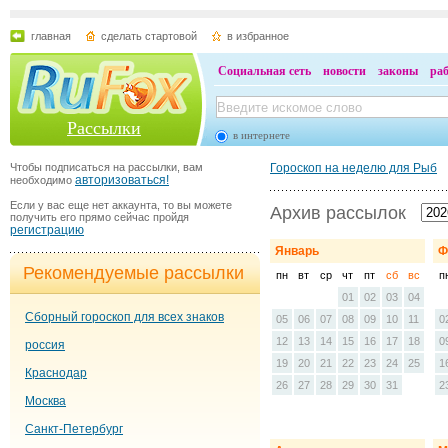
главная
сделать стартовой
в избранное
Социальная сеть
новости
законы
ра
Рассылки
в интернете
Чтобы подписаться на рассылки, вам
Гороскоп на неделю для Рыб
авторизоваться!
необходимо
Если у вас еще нет аккаунта, то вы можете
Архив рассылок
получить его прямо сейчас пройдя
регистрацию
Январь
Ф
Рекомендуемые рассылки
пн
вт
ср
чт
пт
сб
вс
п
01
02
03
04
Сборный гороскоп для всех знаков
05
06
07
08
09
10
11
0
12
13
14
15
16
17
18
0
россия
19
20
21
22
23
24
25
1
Краснодар
26
27
28
29
30
31
2
Москва
Санкт-Петербург