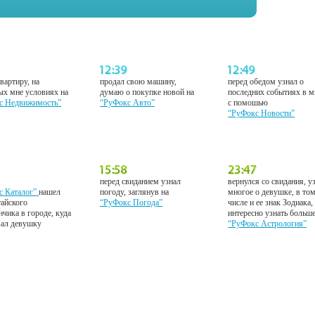
вартиру, на
продал свою машину,
перед обедом узнал о
ых мне условиях на
думаю о покупке новой на
последних событиях в м
с Недвижимость”
“РуФокс Авто”
с помошью
“РуФокс Новости”
перед свиданием узнал
вернулся со свидания, у
с Каталог”
нашел
погоду, заглянув на
многое о девушке, в то
тайского
“РуФокс Погода”
числе и ее знак Зодиака,
нчика в городе, куда
интересно узнать больш
вал девушку
“РуФокс Астрология”