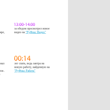
за обедом просмотрел новое
ире,
видео на
“РуФокс Видео”
знал
лег спать, ведь завтра на
м
новую работу, найденную на
 хм..
“РуФокс Работа”
е