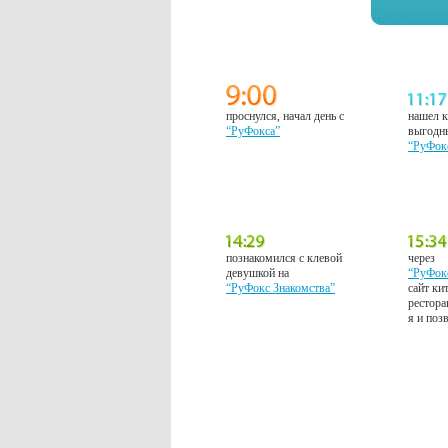
проснулся, начал день с
нашел к
“РуФокса”
выгодн
“РуФок
познакомился с клевой
через
девушкой на
“РуФок
“РуФокс Знакомства”
сайт ки
рестора
я и поз