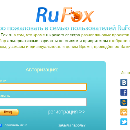
Fox.ru
в том, что кроме
широкого спектра
разноплановых проектов 
ыбор
альтернативные варианты по стилям и приоритетам
отображен
ем, уважаем индивидуальность и ценим Время, проведённое Вами 
Авторизация:
Испо
огин:
ароль:
регистрация >>
Запомнить меня
забыли пароль?