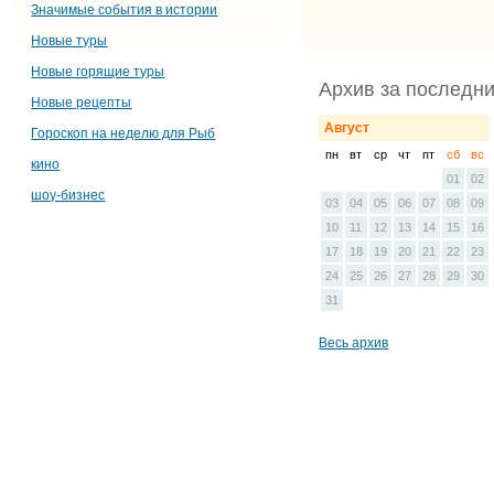
Значимые события в истории
Новые туры
Новые горящие туры
Архив за последни
Новые рецепты
Август
Гороскоп на неделю для Рыб
пн
вт
ср
чт
пт
сб
вс
кино
01
02
шоу-бизнес
03
04
05
06
07
08
09
10
11
12
13
14
15
16
17
18
19
20
21
22
23
24
25
26
27
28
29
30
31
Весь архив