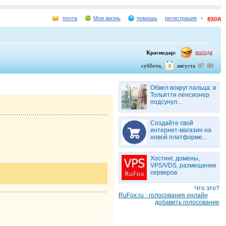
почта
Моя жизнь
помощь
регистрация
вход
погода
Краснодар:
суббота,
августа
07
00
8
Обвел вокруг пальца: в
Тольятти пенсионер
подсунул...
Создайте свой
интернет-магазин на
новой платформе...
Хостинг, домены,
VPS/VDS, размещение
серверов
Что это?
RuFox.ru - голосования онлайн
добавить голосование