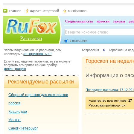
главная
сделать стартовой
в избранное
Социальная сеть
новости
законы
ра
Рассылки
в интернете
Чтобы подписаться на рассылки, вам
Астрология
Гороскоп на не
авторизоваться!
необходимо
Гороскоп на неде
Если у вас еще нет аккаунта, то вы можете
получить его прямо сейчас пройдя
регистрацию
Информация о рас
Рекомендуемые рассылки
Последняя рассылка: 17.12.201
Сборный гороскоп для всех знаков
Количество подписчиков:
17
россия
Рассылка производится:
Краснодар
Москва
Санкт-Петербург