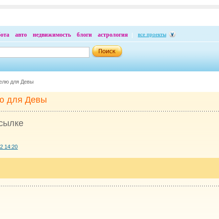
бота
авто
недвижимость
блоги
астрология
все проекты
делю для Девы
лю для Девы
сылке
2 14:20