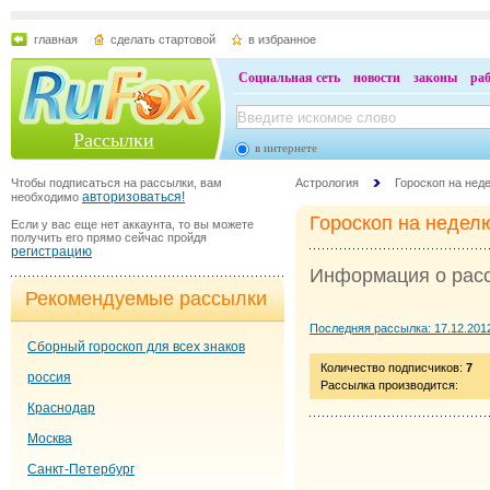
главная
сделать стартовой
в избранное
Социальная сеть
новости
законы
ра
Рассылки
в интернете
Чтобы подписаться на рассылки, вам
Астрология
Гороскоп на нед
авторизоваться!
необходимо
Гороскоп на недел
Если у вас еще нет аккаунта, то вы можете
получить его прямо сейчас пройдя
регистрацию
Информация о рас
Рекомендуемые рассылки
Последняя рассылка: 17.12.201
Сборный гороскоп для всех знаков
Количество подписчиков:
7
россия
Рассылка производится:
Краснодар
Москва
Санкт-Петербург