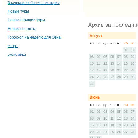
Значимые события в истории
Новые туры
Новые горящие туры
Архив за последни
Новые рецепты
Август
Гороскоп на неделю для Овна
пн
вт
ср
чт
пт
сб
вс
спорт
01
02
экономика
03
04
05
06
07
08
09
10
11
12
13
14
15
16
17
18
19
20
21
22
23
24
25
26
27
28
29
30
31
Июнь
пн
вт
ср
чт
пт
сб
вс
01
02
03
04
05
06
07
08
09
10
11
12
13
14
15
16
17
18
19
20
21
22
23
24
25
26
27
28