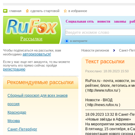
главная
сделать стартовой
в избранное
Социальная сеть
новости
законы
ра
Рассылки
в интернете
Чтобы подписаться на рассылки, вам
Новости регионов
Санкт-Пет
авторизоваться!
необходимо
Текст рассылки
Если у вас еще нет аккаунта, то вы можете
получить его прямо сейчас пройдя
регистрацию
Разослано: 18.09.2023 15:50
RuFox.ru - почта, новости, з
Рекомендуемые рассылки
рейтинг, блоги, летопись и м
( http://www.rufox.ru/ )
Сборный гороскоп для всех знаков
Новости - ВХОД
россия
( http://news.rufox.ru )
-----------------------------------------
Краснодар
18.09.2023 13:32 В Санкт-П
«Новые звёзды в Африке»
Москва
На мероприятии эксклюзивно
В пятницу, 15 сентября, в 
Санкт-Петербург
презентация нового сезона 