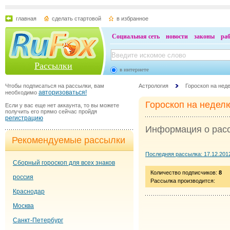
главная
сделать стартовой
в избранное
Социальная сеть
новости
законы
ра
Рассылки
в интернете
Чтобы подписаться на рассылки, вам
Астрология
Гороскоп на нед
авторизоваться!
необходимо
Гороскоп на недел
Если у вас еще нет аккаунта, то вы можете
получить его прямо сейчас пройдя
регистрацию
Информация о рас
Рекомендуемые рассылки
Последняя рассылка: 17.12.201
Сборный гороскоп для всех знаков
Количество подписчиков:
8
россия
Рассылка производится:
Краснодар
Москва
Санкт-Петербург