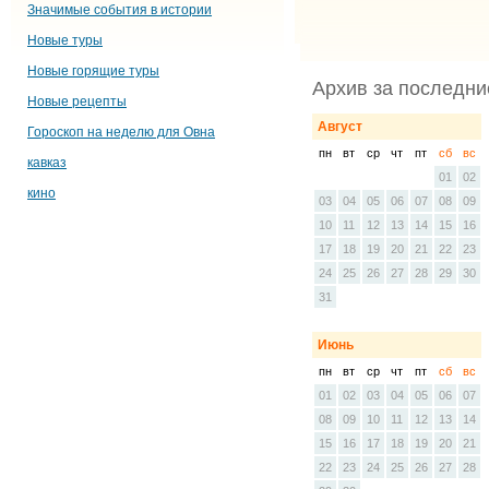
Значимые события в истории
Новые туры
Новые горящие туры
Архив за последни
Новые рецепты
Август
Гороскоп на неделю для Овна
пн
вт
ср
чт
пт
сб
вс
кавказ
01
02
кино
03
04
05
06
07
08
09
10
11
12
13
14
15
16
17
18
19
20
21
22
23
24
25
26
27
28
29
30
31
Июнь
пн
вт
ср
чт
пт
сб
вс
01
02
03
04
05
06
07
08
09
10
11
12
13
14
15
16
17
18
19
20
21
22
23
24
25
26
27
28